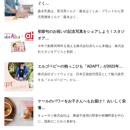
ぐく…
森永乳業は、育児用ミルク「森永はぐくみ」ブランドから育
児用液体ミルク「森永はぐ…
初節句のお祝いの記念写真をシェアしよう！スタジ
オア…
今年で創業90周年を迎える株式会社赤ちゃん本舗は、株式会
社スタジオアリスと初節…
エルゴベビーの抱っこひも「ADAPT」が2022年…
株式会社ダッドウェイは、日本正規総代理店として輸入販売
する『エルゴベビー』から…
ケールのパワーをお子さんへもお届け！ おいしく栄
養…
キューサイ株式会社は、農薬不使用の野菜や有機野菜を中心
に、国産のこだわり食材を…