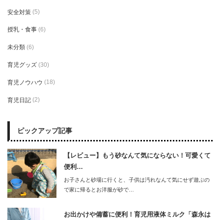
安全対策
(5)
授乳・食事
(6)
未分類
(6)
育児グッズ
(30)
育児ノウハウ
(18)
育児日記
(2)
ピックアップ記事
【レビュー】もう砂なんて気にならない！可愛くて
便利…
お子さんと砂場に行くと、子供は汚れなんて気にせず遊ぶの
で家に帰るとお洋服が砂で…
お出かけや備蓄に便利！育児用液体ミルク「森永は