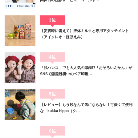
間休日の往診サービス『コールド…
3位
【災害時に備えて】液体ミルクと専用アタッチメント
（アイクレオ・ほほえみ）
4位
「脱ハンコ」でも大人気の印鑑!?「おそろいんかん」が
SNSで話題沸騰中のペア印鑑…
5位
【レビュー】もう砂なんて気にならない！可愛くて便利
な「kukka hippo（ク…
6位