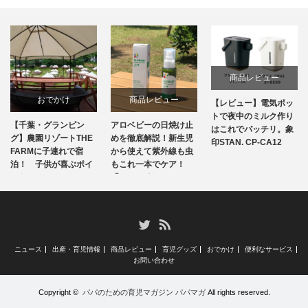
商品レビュー
おでかけ
商品レビュー
【レビュー】電気ポッ
トで夜中のミルク作り
【千葉・グランピン
アロベビーの日焼け止
はこれでバッチリ。象
グ】農園リゾートTHE
めを徹底解説！新生児
印STAN. CP-CA12
FARMに子連れで宿
から使えて紫外線も虫
泊！ 子供が喜ぶポイ
もこれ一本でケア！
ントとは？
「UV&アウ…
RSS
Twitter
ニュース
出産・育児情報
商品レビュー
育児グッズ
おでかけ
便利なサービス
お問い合わせ
Copyright ©
パパのための育児マガジン パパマガ
All rights reserved.