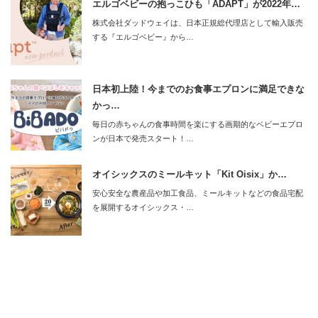
エルゴベビーの抱っこひも「ADAPT」が2022年…
株式会社ダッドウェイは、日本正規総代理店として輸入販売
する『エルゴベビー』から…
日本初上陸！今までのお食事エプロンに満足できな
かっ…
毎日の赤ちゃんの食事時間を楽にする画期的なベビーエプロ
ンが日本で発売スタート！…
オイシックスのミールキット「Kit Oisix」か…
安心安全な農産品や加工食品、ミールキットなどの食品宅配
を展開するオイシックス・…