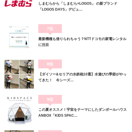
しまむらから「しまむら×LOGOS」 の新ブランド
「LOGOS DAYS」デビュ…
7位
最新機種も借りられちゃう？NTTドコモの家電レンタル
に注目
8位
【ダイソー&セリアの水鉄砲10選】水遊びの季節がやっ
てきた！ 今シーズ…
9位
この夏オススメ！宇宙をテーマにしたダンボールハウス
ANBOX「KIDS SPAC…