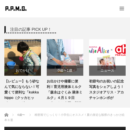
注目の記事 PICK UP！
おでかけ
0歳〜1歳
ニュース
ビュー】もう砂な
お出かけや備蓄に便
初節句のお祝いの記念
エルゴ
商品レビュー
ニュース
気にならない！可
利！育児用液体ミルク
写真をシェアしよう！
ひも「A
便利な「kukka
「森永はぐくみ 液体ミ
スタジオアリス・アカ
2022
po（クッカヒッ
育児グッズ
ルク」４月１９日
出産・育児情報
チャンホンポが
アル発
」のお砂…
（火）より全国で新発
Instagramキャンペ…
プデー
売 …
授乳・食事
ホーム
6歳〜
精密画でじっくり！小学生にオススメ！夏の身近な観察のきっかけ絵
本６選