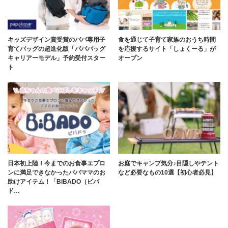
キッズデザイン賞受賞のパパ専用子
食を通じて子育て家族のおうち時間
育てバッグの超進化版「パパバッグ
を応援するサイト「しょくーる」が
キャリアーモデル」予約受付スター
オープン
ト
日本初上陸！今までのお食事エプロ
お庭でキャンプ気分♪目隠しやテント
ンに満足できなかったパパママのお
など必要なもの10選【初心者必見】
助けアイテム！「BiBADO（ビバ
ド…