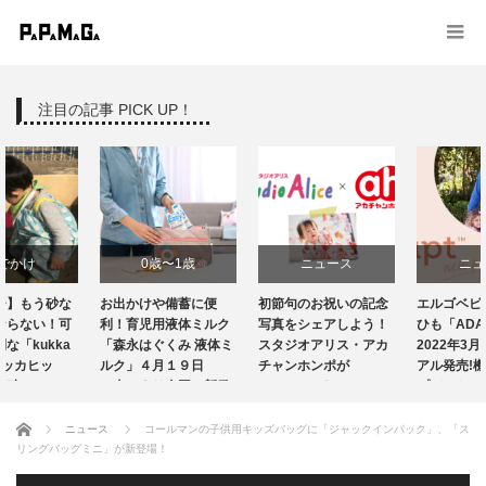
注目の記事 PICK UP！
0歳〜1歳
ニュース
ニュース
お出かけや備蓄に便
初節句のお祝いの記念
エルゴベビーの抱っこ
ニュース
育児グッズ
利！育児用液体ミルク
写真をシェアしよう！
ひも「ADAPT」が
「森永はぐくみ 液体ミ
スタジオアリス・アカ
2022年3月4日リニュー
ルク」４月１９日
出産・育児情報
チャンホンポが
アル発売!機能性をアッ
（火）より全国で新発
Instagramキャンペ…
プデートして…
売 …
授乳・食事
ホーム
ニュース
コールマンの子供用キッズバッグに「ジャックインパック」、「ス
リングバッグミニ」が新登場！