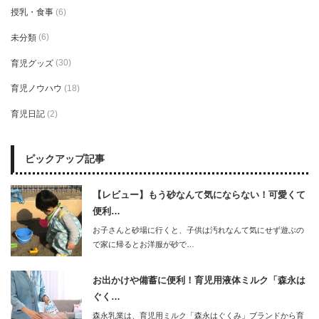
授乳・食事
(6)
未分類
(6)
育児グッズ
(30)
育児ノウハウ
(18)
育児日記
(2)
ピックアップ記事
【レビュー】もう砂なんて気にならない！可愛くて
便利…
お子さんと砂場に行くと、子供は汚れなんて気にせず遊ぶの
で家に帰るとお洋服が砂で…
お出かけや備蓄に便利！育児用液体ミルク「森永は
ぐく…
森永乳業は、育児用ミルク「森永はぐくみ」ブランドから育