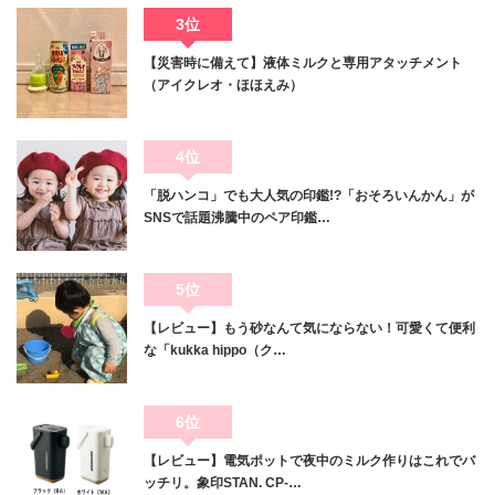
3位
【災害時に備えて】液体ミルクと専用アタッチメント
（アイクレオ・ほほえみ）
4位
「脱ハンコ」でも大人気の印鑑!?「おそろいんかん」が
SNSで話題沸騰中のペア印鑑…
5位
【レビュー】もう砂なんて気にならない！可愛くて便利
な「kukka hippo（ク…
6位
【レビュー】電気ポットで夜中のミルク作りはこれでバ
ッチリ。象印STAN. CP-…