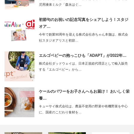
児用液体ミルク「森永はぐ…
初節句のお祝いの記念写真をシェアしよう！スタジ
オア…
今年で創業90周年を迎える株式会社赤ちゃん本舗は、株式会
社スタジオアリスと初節…
エルゴベビーの抱っこひも「ADAPT」が2022年…
株式会社ダッドウェイは、日本正規総代理店として輸入販売
する『エルゴベビー』から…
ケールのパワーをお子さんへもお届け！ おいしく栄
養…
キューサイ株式会社は、農薬不使用の野菜や有機野菜を中心
に、国産のこだわり食材を…