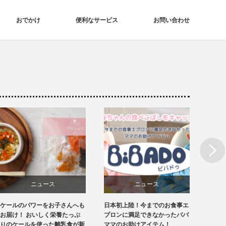
おでかけ
便利なサービス
お問い合わせ
Next
ニュース
ニュース
日本初上陸！今までのお食事エ
スタジオアリスの「子どものお
コンパ
授乳・食事
便利なサービス
プロンに満足できなかったパパ
出かけと服装に関する調査」
トドア
ママのお助けアイテム！
【CU