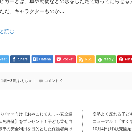
ビカーとは、車や動物などの形をした足で蹴って走らせる
ただ、キャラクターものか…
と読む
weet
Share
Hatena
Pocket
RSS
feedly
Pin i
1歳〜3歳
,
おもちゃ
コメント:
0
パパママ向け【おやこじてんしゃ安全運
姿勢よく座れる子ど
転免許証】をプレゼント！子ども乗せ自
ニューアル！「すく
転車の安全利用を目的とした保護者向け
10月4日(月)販売開