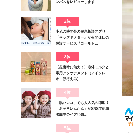
ンバスをレビューします
2位
小児の時間外の健康相談アプリ
『キッズドクター』が夜間休日の
往診サービス『コールド…
3位
【災害時に備えて】液体ミルクと
専用アタッチメント（アイクレ
オ・ほほえみ）
4位
「脱ハンコ」でも大人気の印鑑!?
「おそろいんかん」がSNSで話題
沸騰中のペア印鑑…
5位