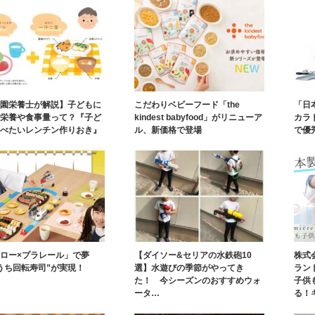
園栄養士が解説】子どもに
こだわりベビーフード「the
「日
栄養や食事量って？『子ど
kindest babyfood」がリニューア
カラ
べたいレンチン作りおき』
ル、新価格で登場
で優
ロー×プラレール」で夢
【ダイソー&セリアの水鉄砲10
株式
うち回転寿司”が実現！
選】水遊びの季節がやってき
ラン
た！ 今シーズンのおすすめウォ
子供
ータ…
る！