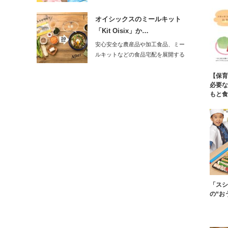
発売スタート！…
オイシックスのミールキット
「Kit Oisix」か…
安心安全な農産品や加工食品、ミー
ルキットなどの食品宅配を展開する
オイシックス・…
【保育
必要な
もと食
「スシ
の“お