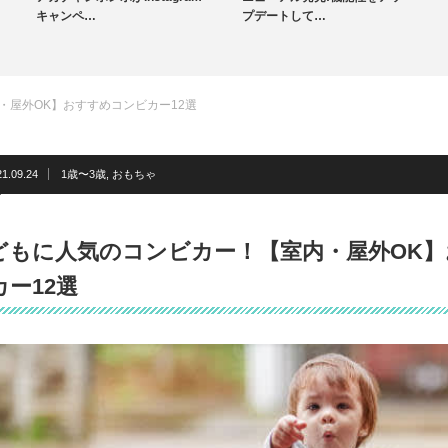
未分類
プデートして…
登場 無添加離乳…
・屋外OK】おすすめコンビカー12選
21.09.24
1歳〜3歳
,
おもちゃ
どもに人気のコンビカー！【室内・屋外OK
カー12選