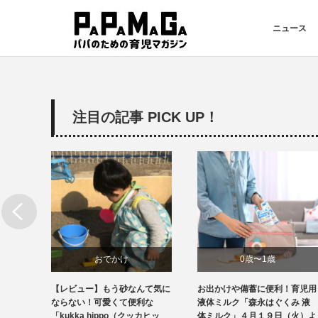
ニュース
注目の記事 PICK UP！
0歳〜1歳
ニュース
て気に
お出かけや備蓄に便利！育児用
初節句のお祝いの記念写真をシ
ニュース
な
液体ミルク「森永はぐくみ 液
ェアしよう！スタジオアリス・
カヒッ
体ミルク」４月１９日（火）よ
アカチャンホンポがInstagram