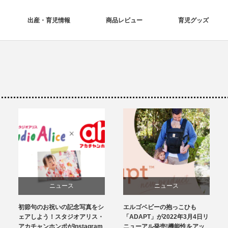
出産・育児情報
商品レビュー
育児グッズ
ニュース
ニュース
エルゴベビーの抱っこひも
ケールのパワーをお子さんへも
育児グッズ
授乳・食事
「ADAPT」が2022年3月4日リ
お届け！ おいしく栄養たっぷ
ニューアル発売!機能性をアッ
りのケールを使った離乳食が新