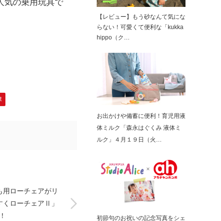
人気の乗用玩具で
【レビュー】もう砂なんて気にな
らない！可愛くて便利な「kukka
hippo（ク…
t
お出かけや備蓄に便利！育児用液
体ミルク「森永はぐくみ 液体ミ
ルク」４月１９日（火…
も用ローチェアがリ
すくローチェアⅡ」
始！
初節句のお祝いの記念写真をシェ