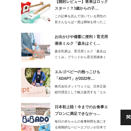
【開封レビュー】将来はロック
スター！？3歳からの子…
この記事を読んで頂いている男性の
皆さんならば一度は興味を持ったこ
とがあるのがギ…
お出かけや備蓄に便利！育児用
液体ミルク「森永はぐく…
森永乳業は、育児用ミルク「森永は
ぐくみ」ブランドから育児用液体ミ
ルク「森永はぐ…
エルゴベビーの抱っこひも
「ADAPT」が2022年…
株式会社ダッドウェイは、日本正規
総代理店として輸入販売する『エル
ゴベビー』から…
日本初上陸！今までのお食事エ
プロンに満足できなかっ…
関
毎日の赤ちゃんの食事時間を楽にす
る画期的なベビーエプロンが日本で