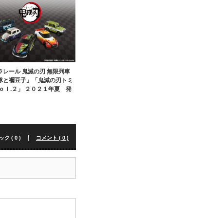
ラレール 鬼滅の刃 無限列車
隊と禰豆子」「鬼滅の刃トミ
ｖｏｌ.２」 ２０２１年夏 発
 ( 0 )
コメント ( 0 )