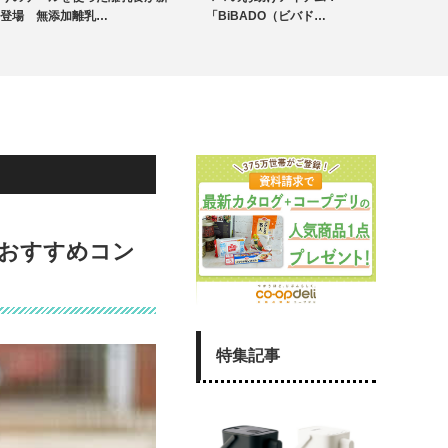
「BiBADO（ビバド…
ル発売
】おすすめコン
特集記事