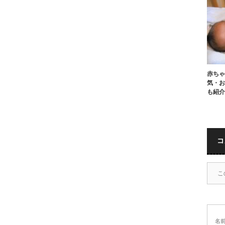
赤ちゃ
気・お
も紹介
コ
こ
名