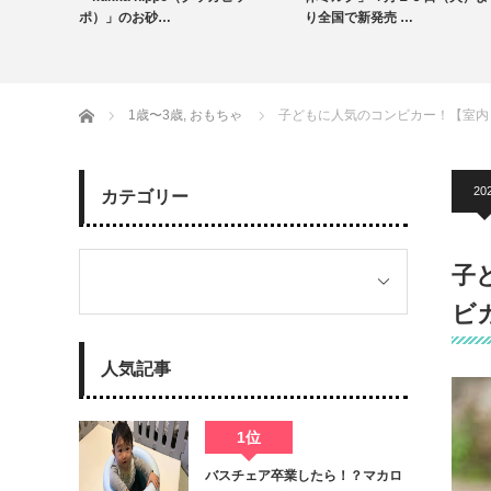
出産・育児情報
り全国で新発売 …
キャンペ…
授乳・食事
ホーム
1歳〜3歳
,
おもちゃ
子どもに人気のコンビカー！【室内
20
カテゴリー
子
ビ
人気記事
1位
バスチェア卒業したら！？マカロ