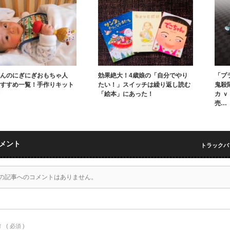
んのにぎにぎおもちゃ人
効果絶大！4歳娘の「自分でやり
「プ
すすめ一覧！手作りキット
たい！」スイッチは繰り返し読む
鬼殺
「絵本」にあった！
カ 
売…
メント
トラックバック
の記事へのコメントはありません。
前
( 必須 )