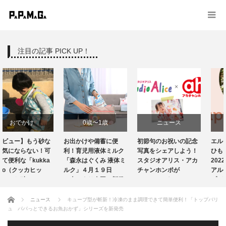
注目の記事 PICK UP！
0歳〜1歳
ニュース
ニュース
お出かけや備蓄に便
初節句のお祝いの記念
エルゴベビーの抱っこ
ニュース
育児グッズ
利！育児用液体ミルク
写真をシェアしよう！
ひも「ADAPT」が
「森永はぐくみ 液体ミ
スタジオアリス・アカ
2022年3月4日リニュー
ルク」４月１９日
出産・育児情報
チャンホンポが
アル発売!機能性をアッ
（火）より全国で新発
Instagramキャンペ…
プデートして…
売 …
授乳・食事
ホーム
ニュース
キューブ型が斬新！冷凍のまま調理できて簡単便利！「トップバリ
ュ パパっとできるお魚おかず」シリーズを新発売