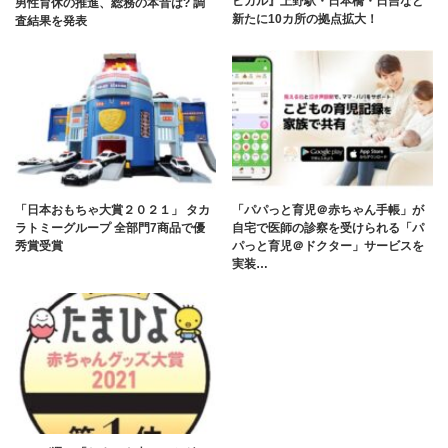
ビカル』上野駅・日本橋・日吉など
男性育休の推進、総務の本音は? 調
新たに10カ所の拠点拡大！
査結果を発表
「日本おもちゃ大賞２０２１」 タカ
「パパっと育児＠赤ちゃん手帳」が
ラトミーグループ 全部門7商品で優
自宅で医師の診察を受けられる「パ
秀賞受賞
パっと育児＠ドクター」サービスを
実装…