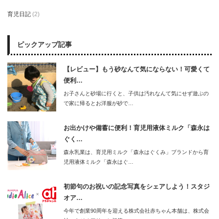
育児日記
(2)
ピックアップ記事
【レビュー】もう砂なんて気にならない！可愛くて
便利…
お子さんと砂場に行くと、子供は汚れなんて気にせず遊ぶの
で家に帰るとお洋服が砂で…
お出かけや備蓄に便利！育児用液体ミルク「森永は
ぐく…
森永乳業は、育児用ミルク「森永はぐくみ」ブランドから育
児用液体ミルク「森永はぐ…
初節句のお祝いの記念写真をシェアしよう！スタジ
オア…
今年で創業90周年を迎える株式会社赤ちゃん本舗は、株式会