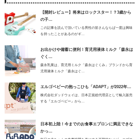
【開封レビュー】将来はロックスター！？3歳から
の子…
この記事を読んで頂いている男性の皆さんならば一度は興味
を持ったことがあるのがギ…
お出かけや備蓄に便利！育児用液体ミルク「森永は
ぐく…
森永乳業は、育児用ミルク「森永はぐくみ」ブランドから育
児用液体ミルク「森永はぐ…
エルゴベビーの抱っこひも「ADAPT」が2022年…
株式会社ダッドウェイは、日本正規総代理店として輸入販売
する『エルゴベビー』から…
日本初上陸！今までのお食事エプロンに満足できな
かっ…