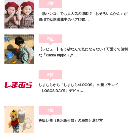
4位
「脱ハンコ」でも大人気の印鑑!?「おそろいんかん」が
SNSで話題沸騰中のペア印鑑…
5位
【レビュー】もう砂なんて気にならない！可愛くて便利
な「kukka hippo（ク…
6位
しまむらから「しまむら×LOGOS」 の新ブランド
「LOGOS DAYS」デビュ…
7位
鼻吸い器（鼻水吸引器）の種類と選び方