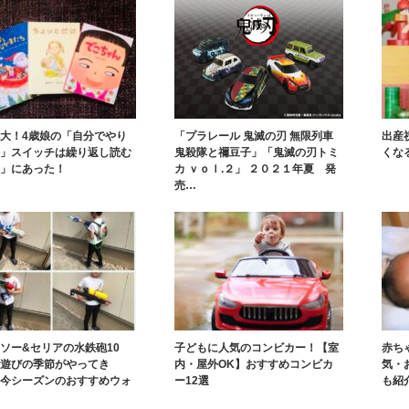
大！4歳娘の「自分でやり
「プラレール 鬼滅の刃 無限列車
出産
」スイッチは繰り返し読む
鬼殺隊と禰豆子」「鬼滅の刃トミ
くな
」にあった！
カ ｖｏｌ.２」 ２０２１年夏 発
売…
ソー&セリアの水鉄砲10
子どもに人気のコンビカー！【室
赤ち
遊びの季節がやってき
内・屋外OK】おすすめコンビカ
気・
今シーズンのおすすめウォ
ー12選
も紹