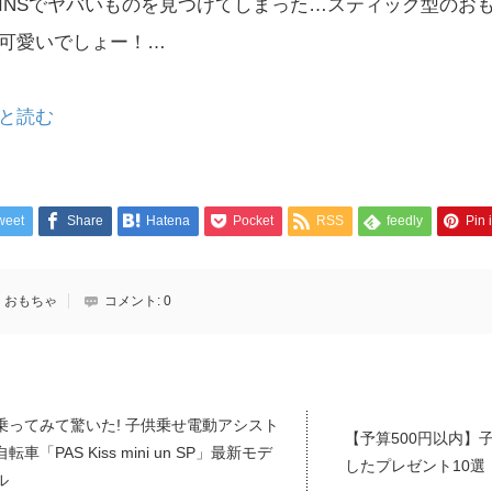
OINSでヤバいものを見つけてしまった…スティック型のお
可愛いでしょー！…
と読む
weet
Share
Hatena
Pocket
RSS
feedly
Pin i
おもちゃ
コメント:
0
乗ってみて驚いた! 子供乗せ電動アシスト
【予算500円以内】
自転車「PAS Kiss mini un SP」最新モデ
したプレゼント10選
ル