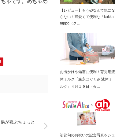
もちゃです。めちゃめ
【レビュー】もう砂なんて気にな
らない！可愛くて便利な「kukka
hippo（ク…
t
お出かけや備蓄に便利！育児用液
体ミルク「森永はぐくみ 液体ミ
ルク」４月１９日（火…
子供が喜ぶちょっと
初節句のお祝いの記念写真をシェ