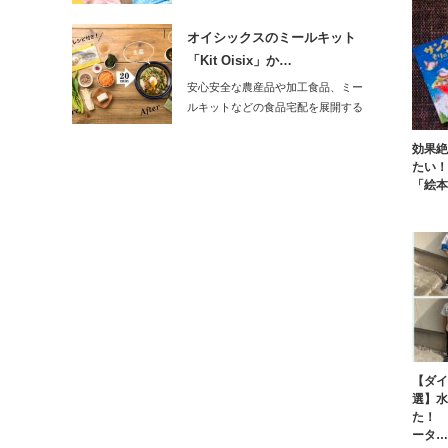
発売スタート！…
オイシックスのミールキット
「Kit Oisix」か…
安心安全な農産品や加工食品、ミー
ルキットなどの食品宅配を展開する
オイシックス・…
効果絶
たい！
「絵本
【ダイ
選】水
た！ 
ータ…