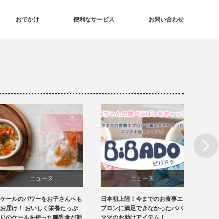
おでかけ
便利なサービス
お問い合わせ
Next
ニュース
ニュース
ケールのパワーをお子さんへも
日本初上陸！今までのお食事エ
スタジ
授乳・食事
授乳・食事
お届け！ おいしく栄養たっぷ
プロンに満足できなかったパパ
出かけ
りのケールを使った離乳食が新
ママのお助けアイテム！