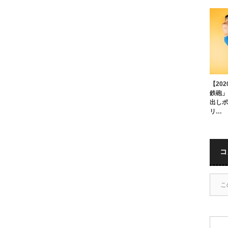
【20
鉄砲」
出しポ
リ…
コ
こ