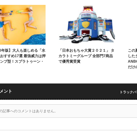
20年版】大人も楽しめる「水
「日本おもちゃ大賞２０２１」 タ
この
おすすめ17選 最強威力は押
カラトミーグループ 全部門7商品
した
ンプ型！スプラトゥーン・
で優秀賞受賞
ANB
だけ
メント
トラックバック
の記事へのコメントはありません。