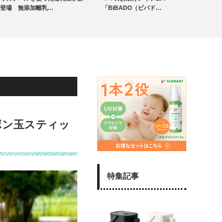
未分類
登場 無添加離乳…
「BiBADO（ビバド…
ボン玉スティッ
特集記事