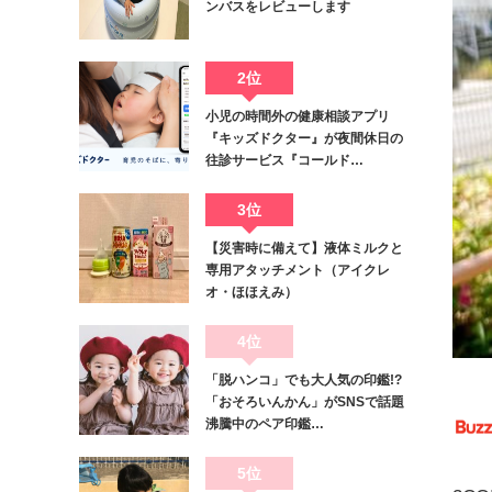
ンバスをレビューします
2位
小児の時間外の健康相談アプリ
『キッズドクター』が夜間休日の
往診サービス『コールド…
3位
【災害時に備えて】液体ミルクと
専用アタッチメント（アイクレ
オ・ほほえみ）
4位
「脱ハンコ」でも大人気の印鑑!?
「おそろいんかん」がSNSで話題
沸騰中のペア印鑑…
5位