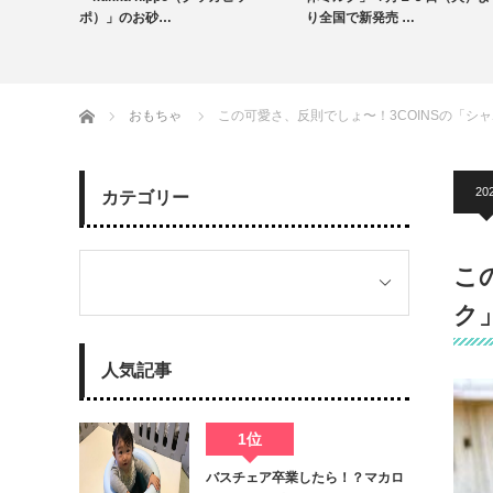
育児グッズ
出産・育児情報
ポ）」のお砂…
り全国で新発売 …
授乳・食事
ホーム
おもちゃ
この可愛さ、反則でしょ〜！3COINSの「シ
20
カテゴリー
こ
ク
人気記事
1位
バスチェア卒業したら！？マカロ