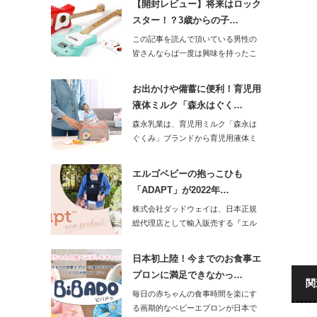
【開封レビュー】将来はロック
スター！？3歳からの子…
この記事を読んで頂いている男性の
皆さんならば一度は興味を持ったこ
とがあるのがギ…
お出かけや備蓄に便利！育児用
液体ミルク「森永はぐく…
森永乳業は、育児用ミルク「森永は
ぐくみ」ブランドから育児用液体ミ
ルク「森永はぐ…
エルゴベビーの抱っこひも
「ADAPT」が2022年…
株式会社ダッドウェイは、日本正規
総代理店として輸入販売する『エル
ゴベビー』から…
日本初上陸！今までのお食事エ
プロンに満足できなかっ…
関
毎日の赤ちゃんの食事時間を楽にす
る画期的なベビーエプロンが日本で