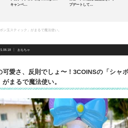
キャンペ…
プデートして…
ャボン玉スティック」がまるで魔法使い。
21.06.18
おもちゃ
の可愛さ、反則でしょ〜！3COINSの「シャ
」がまるで魔法使い。