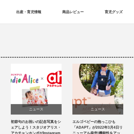
出産・育児情報
商品レビュー
育児グッズ
ニュース
ニュース
初節句のお祝いの記念写真をシ
エルゴベビーの抱っこひも
育児グッズ
ェアしよう！スタジオアリス・
「ADAPT」が2022年3月4日リ
アカチャンホンポがInstagram
ニューアル発売!機能性をアッ