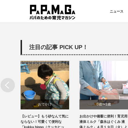
ニュース
注目の記事 PICK UP！
おでかけ
0歳〜1歳
虫刺さ
【レビュー】もう砂なんて気に
お出かけや備蓄に便利！育児用
商品レビュー
ニュース
蚊に刺
ならない！可愛くて便利な
液体ミルク「森永はぐくみ 液
「kukka hippo（クッカヒッ
体ミルク」４月１９日（火）よ