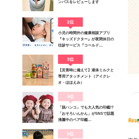
ンバスをレビューします
2位
小児の時間外の健康相談アプリ
『キッズドクター』が夜間休日の
往診サービス『コールド…
3位
【災害時に備えて】液体ミルクと
専用アタッチメント（アイクレ
オ・ほほえみ）
4位
「脱ハンコ」でも大人気の印鑑!?
「おそろいんかん」がSNSで話題
沸騰中のペア印鑑…
5位