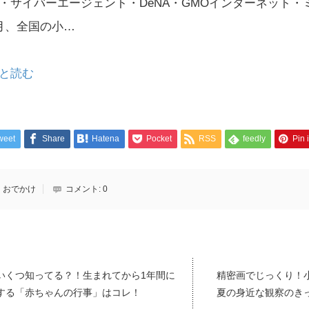
・サイバーエージェント・DeNA・GMOインターネット・ミ
月、全国の小…
と読む
weet
Share
Hatena
Pocket
RSS
feedly
Pin i
おでかけ
コメント:
0
いくつ知ってる？！生まれてから1年間に
精密画でじっくり！
する「赤ちゃんの行事」はコレ！
夏の身近な観察のき