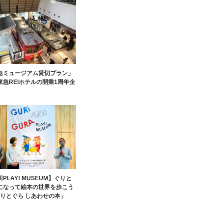
急ミュージアム貸切プラン」
東急REIホテルの開業1周年企
PLAY! MUSEUM】ぐりと
になって絵本の世界を歩こう
ぐりとぐら しあわせの本」