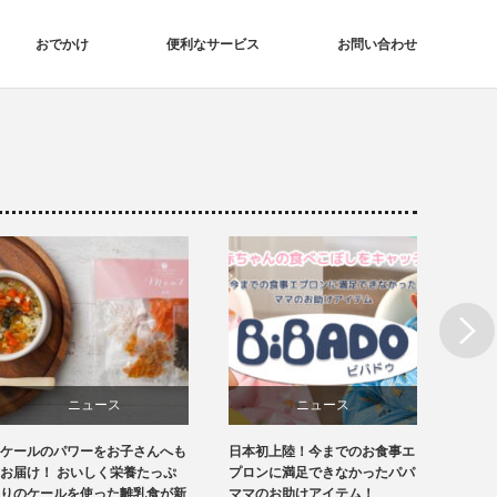
おでかけ
便利なサービス
お問い合わせ
Next
ニュース
ニュース
ケールのパワーをお子さんへも
日本初上陸！今までのお食事エ
スタジ
授乳・食事
授乳・食事
お届け！ おいしく栄養たっぷ
プロンに満足できなかったパパ
出かけ
りのケールを使った離乳食が新
ママのお助けアイテム！