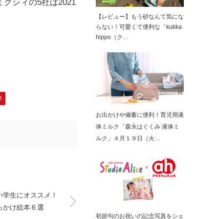
クシィの5社は2021
【レビュー】もう砂なんて気にな
らない！可愛くて便利な「kukka
hippo（ク…
t
お出かけや備蓄に便利！育児用液
体ミルク「森永はぐくみ 液体ミ
ルク」４月１９日（火…
小学生にオススメ！
っかけ絵本６選
初節句のお祝いの記念写真をシェ