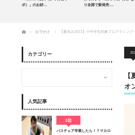
育児グッズ
出産・育児情報
ポ）」のお砂…
り全国で新発売 …
授乳・食事
ホーム
おでかけ
【夏休み2021】小中学生対象プログラミン
202
カテゴリー
【
オ
人気記事
1位
バスチェア卒業したら！？マカロ