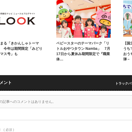
まる「きかんしゃトーマ
ベビースターのテーマパーク「リ
【国
 今年は期間限定「みどり
トルおやつタウン Namba」 7月
うち
マス号」も
17日から夏休み期間限定で『職業
おう
体…
弾－
メント
トラックバック
の記事へのコメントはありません。
前
( 必須 )