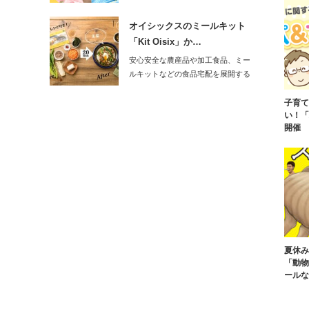
発売スタート！…
オイシックスのミールキット
「Kit Oisix」か…
安心安全な農産品や加工食品、ミー
ルキットなどの食品宅配を展開する
オイシックス・…
子育て
い！「
開催
夏休み
「動物
ールな