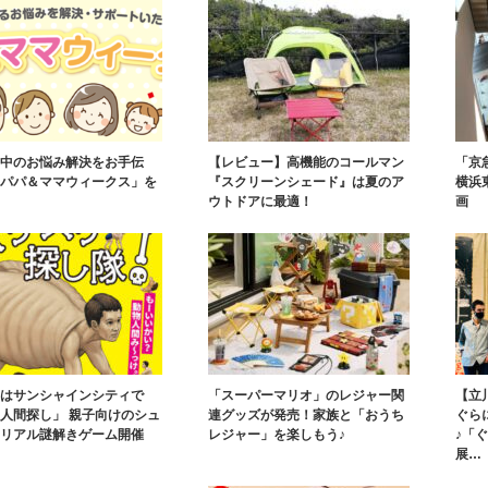
中のお悩み解決をお手伝
【レビュー】高機能のコールマン
「京
パパ＆ママウィークス」を
『スクリーンシェード』は夏のア
横浜
ウトドアに最適！
画
はサンシャインシティで
「スーパーマリオ」のレジャー関
【立川
人間探し」 親子向けのシュ
連グッズが発売！家族と「おうち
ぐら
リアル謎解きゲーム開催
レジャー」を楽しもう♪
♪「
展…