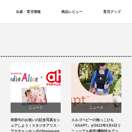
出産・育児情報
商品レビュー
育児グッズ
ニュース
ニュース
初節句のお祝いの記念写真をシ
エルゴベビーの抱っこひも
育児グッズ
ェアしよう！スタジオアリス・
「ADAPT」が2022年3月4日リ
アカチャンホンポがInstagram
ニューアル発売!機能性をアッ