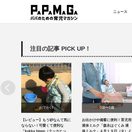
ニュース
注目の記事 PICK UP！
おでかけ
0歳〜1歳
虫刺さ
【レビュー】もう砂なんて気に
お出かけや備蓄に便利！育児用
商品レビュー
ニュース
蚊に刺
ならない！可愛くて便利な
液体ミルク「森永はぐくみ 液
「kukka hippo（クッカヒッ
体ミルク」４月１９日（火）よ