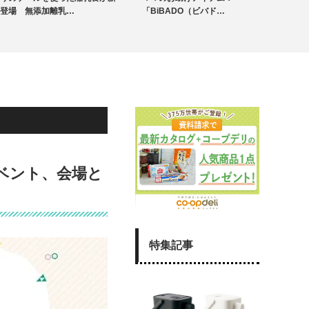
未分類
登場 無添加離乳…
「BiBADO（ビバド…
イベント、会場と
特集記事