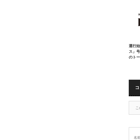
運行始
ス」号
のトー
コ
こ
名