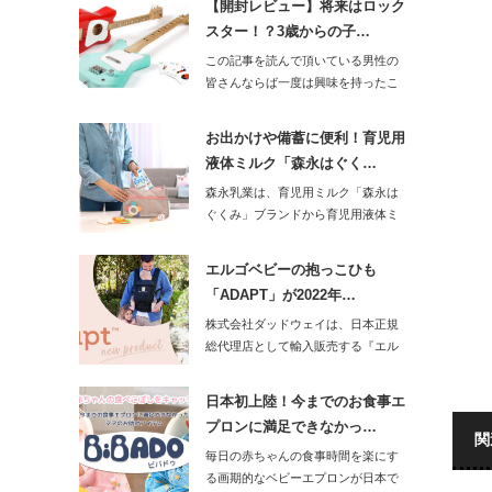
【開封レビュー】将来はロック
スター！？3歳からの子…
この記事を読んで頂いている男性の
皆さんならば一度は興味を持ったこ
とがあるのがギ…
お出かけや備蓄に便利！育児用
液体ミルク「森永はぐく…
森永乳業は、育児用ミルク「森永は
ぐくみ」ブランドから育児用液体ミ
ルク「森永はぐ…
エルゴベビーの抱っこひも
「ADAPT」が2022年…
株式会社ダッドウェイは、日本正規
総代理店として輸入販売する『エル
ゴベビー』から…
日本初上陸！今までのお食事エ
プロンに満足できなかっ…
関
毎日の赤ちゃんの食事時間を楽にす
る画期的なベビーエプロンが日本で