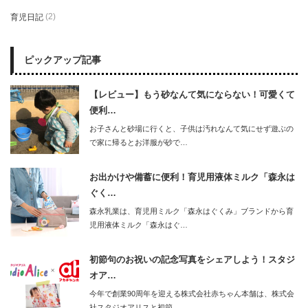
育児日記
(2)
ピックアップ記事
【レビュー】もう砂なんて気にならない！可愛くて
便利…
お子さんと砂場に行くと、子供は汚れなんて気にせず遊ぶの
で家に帰るとお洋服が砂で…
お出かけや備蓄に便利！育児用液体ミルク「森永は
ぐく…
森永乳業は、育児用ミルク「森永はぐくみ」ブランドから育
児用液体ミルク「森永はぐ…
初節句のお祝いの記念写真をシェアしよう！スタジ
オア…
今年で創業90周年を迎える株式会社赤ちゃん本舗は、株式会
社スタジオアリスと初節…