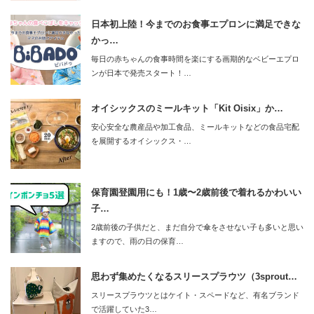
日本初上陸！今までのお食事エプロンに満足できな
かっ…
毎日の赤ちゃんの食事時間を楽にする画期的なベビーエプロ
ンが日本で発売スタート！…
オイシックスのミールキット「Kit Oisix」か…
安心安全な農産品や加工食品、ミールキットなどの食品宅配
を展開するオイシックス・…
保育園登園用にも！1歳〜2歳前後で着れるかわいい
子…
2歳前後の子供だと、まだ自分で傘をさせない子も多いと思い
ますので、雨の日の保育…
思わず集めたくなるスリースプラウツ（3sprout…
スリースプラウツとはケイト・スペードなど、有名ブランド
で活躍していた3…