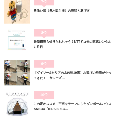
7位
鼻吸い器（鼻水吸引器）の種類と選び方
8位
最新機種も借りられちゃう？NTTドコモの家電レンタル
に注目
9位
【ダイソー&セリアの水鉄砲10選】水遊びの季節がやっ
てきた！ 今シーズ…
10位
この夏オススメ！宇宙をテーマにしたダンボールハウス
ANBOX「KIDS SPAC…