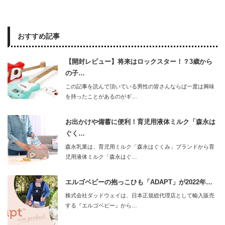
おすすめ記事
【開封レビュー】将来はロックスター！？3歳から
の子…
この記事を読んで頂いている男性の皆さんならば一度は興味
を持ったことがあるのがギ…
お出かけや備蓄に便利！育児用液体ミルク「森永は
ぐく…
森永乳業は、育児用ミルク「森永はぐくみ」ブランドから育
児用液体ミルク「森永はぐ…
エルゴベビーの抱っこひも「ADAPT」が2022年…
株式会社ダッドウェイは、日本正規総代理店として輸入販売
する『エルゴベビー』から…