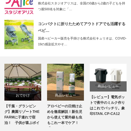
株式会社スタジオアリスは、全国の0歳から2歳の子どもを持
つ親500名を対象に「…
コンパクトに折りたためてアウトドアでも活躍する
ベビ…
国産べビーカー販売を手掛ける株式会社キュリオは、COVID-
19の感染拡大やそ…
商品レビュー
おでかけ
商品レビュー
【レビュー】電気ポッ
トで夜中のミルク作り
【千葉・グランピン
アロベビーの日焼け止
はこれでバッチリ。象
グ】農園リゾートTHE
めを徹底解説！新生児
印STAN. CP-CA12
FARMに子連れで宿
から使えて紫外線も虫
泊！ 子供が喜ぶポイ
もこれ一本でケア！
ントとは？
「UV&アウ…