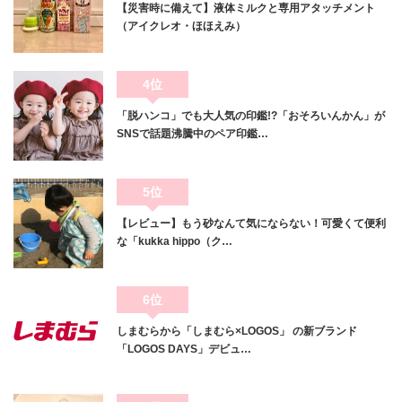
【災害時に備えて】液体ミルクと専用アタッチメント
（アイクレオ・ほほえみ）
4位
「脱ハンコ」でも大人気の印鑑!?「おそろいんかん」が
SNSで話題沸騰中のペア印鑑…
5位
【レビュー】もう砂なんて気にならない！可愛くて便利
な「kukka hippo（ク…
6位
しまむらから「しまむら×LOGOS」 の新ブランド
「LOGOS DAYS」デビュ…