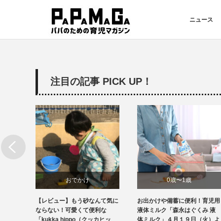
ニュース
注目の記事 PICK UP！
おでかけ
0歳〜1歳
虫刺さ
【レビュー】もう砂なんて気に
お出かけや備蓄に便利！育児用
商品レビュー
ニュース
蚊に刺
ならない！可愛くて便利な
液体ミルク「森永はぐくみ 液
「kukka hippo（クッカヒッ
体ミルク」４月１９日（火）よ