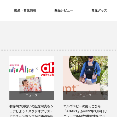
出産・育児情報
商品レビュー
育児グッズ
ニュース
ニュース
初節句のお祝いの記念写真をシ
エルゴベビーの抱っこひも
育児グッズ
ェアしよう！スタジオアリス・
「ADAPT」が2022年3月4日リ
アカチャンホンポがInstagram
ニューアル発売!機能性をアッ