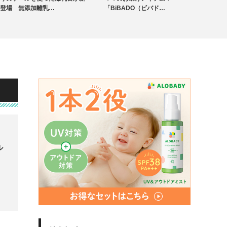
未分類
登場 無添加離乳…
「BiBADO（ビバド…
ル