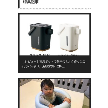
特集記事
【レビュー】電気ポットで夜中のミルク作りはこ
れでバッチリ。象印STAN. CP-…