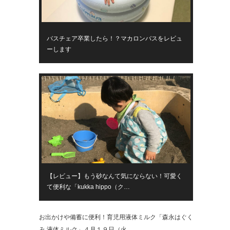
バスチェア卒業したら！？マカロンバスをレビュ
ーします
【レビュー】もう砂なんて気にならない！可愛く
て便利な「kukka hippo（ク…
お出かけや備蓄に便利！育児用液体ミルク「森永はぐく
み 液体ミルク」４月１９日（火…