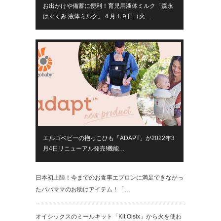
お出かけや備蓄に便利！育児用液体ミルク「森永
はぐくみ 液体ミルク」４月１９日（火…
エルゴベビーの抱っこひも「ADAPT」が2022年3
月4日リニューアル発売!機能…
日本初上陸！今までのお食事エプロンに満足できなかっ
たパパママのお助けアイテム！「…
オイシックスのミールキット「Kit Oisix」から火を使わ