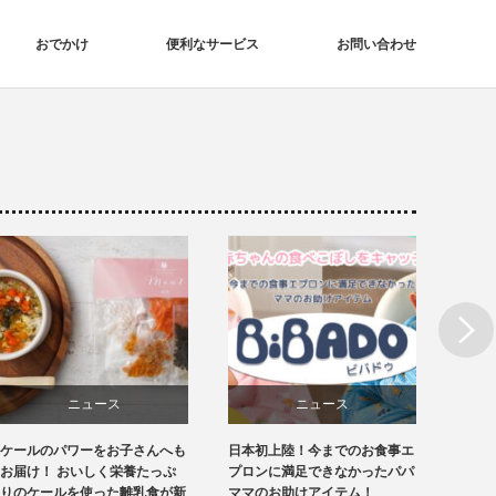
おでかけ
便利なサービス
お問い合わせ
Next
ニュース
ニュース
ケールのパワーをお子さんへも
日本初上陸！今までのお食事エ
スタジ
授乳・食事
授乳・食事
お届け！ おいしく栄養たっぷ
プロンに満足できなかったパパ
出かけ
りのケールを使った離乳食が新
ママのお助けアイテム！