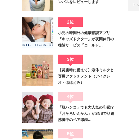
ンバスをレビューします
ト
2位
小児の時間外の健康相談アプリ
『キッズドクター』が夜間休日の
往診サービス『コールド…
3位
【災害時に備えて】液体ミルクと
専用アタッチメント（アイクレ
オ・ほほえみ）
4位
「脱ハンコ」でも大人気の印鑑!?
「おそろいんかん」がSNSで話題
沸騰中のペア印鑑…
5位