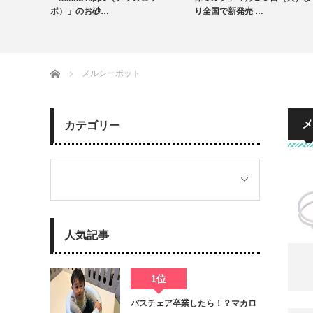
育児グッズ
出産・育児情報
ポ）」のお砂…
り全国で新発売 …
授乳・食事
ホーム
メルシーポット
メ
カテゴリー
人気記事
1位
バスチェア卒業したら！？マカロ