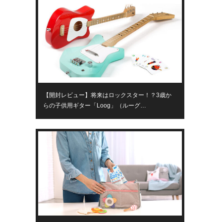
【開封レビュー】将来はロックスター！？3歳か
らの子供用ギター「Loog」（ルーグ…