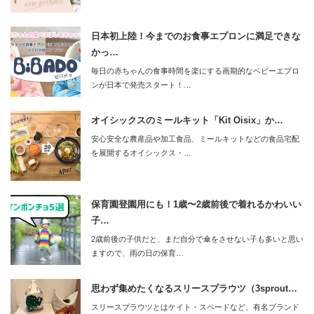
日本初上陸！今までのお食事エプロンに満足できな
かっ…
毎日の赤ちゃんの食事時間を楽にする画期的なベビーエプロ
ンが日本で発売スタート！…
オイシックスのミールキット「Kit Oisix」か…
安心安全な農産品や加工食品、ミールキットなどの食品宅配
を展開するオイシックス・…
保育園登園用にも！1歳〜2歳前後で着れるかわいい
子…
2歳前後の子供だと、まだ自分で傘をさせない子も多いと思い
ますので、雨の日の保育…
思わず集めたくなるスリースプラウツ（3sprout…
スリースプラウツとはケイト・スペードなど、有名ブランド