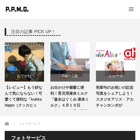
注目の記事 PICK UP！
おでかけ
0歳〜1歳
ニュース
【レビュー】もう砂な
お出かけや備蓄に便
初節句のお祝いの記念
商品レビュー
ニュース
んて気にならない！可
利！育児用液体ミルク
写真をシェアしよう！
愛くて便利な「kukka
「森永はぐくみ 液体ミ
スタジオアリス・アカ
hippo（クッカヒッ
育児グッズ
ルク」４月１９日
出産・育児情報
チャンホンポが
ポ）」のお砂…
（火）より全国で新発
Instagramキャンペ…
売 …
授乳・食事
ホーム
フォトサービス
フォトサービス