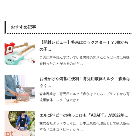
おすすめ記事
【開封レビュー】将来はロックスター！？3歳から
の子…
この記事を読んで頂いている男性の皆さんならば一度は興味
を持ったことがあるのがギ…
お出かけや備蓄に便利！育児用液体ミルク「森永は
ぐく…
森永乳業は、育児用ミルク「森永はぐくみ」ブランドから育
児用液体ミルク「森永はぐ…
エルゴベビーの抱っこひも「ADAPT」が2022年…
株式会社ダッドウェイは、日本正規総代理店として輸入販売
する『エルゴベビー』から…