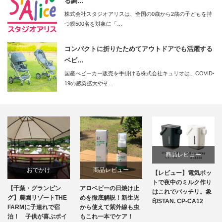
る調…
株式会社スタジオアリスは、全国の0歳から2歳の子どもを持
つ親500名を対象に「…
コンパクトに折りたためてアウトドアでも活躍する
ベビ…
国産べビーカー販売を手掛ける株式会社キュリオは、COVID-
19の感染拡大やそ…
商品レビュー
おでかけ
商品レビュー
【レビュー】電気ポッ
トで夜中のミルク作り
【千葉・グランピン
アロベビーの日焼け止
はこれでバッチリ。象
グ】農園リゾートTHE
めを徹底解説！新生児
印STAN. CP-CA12
FARMに子連れで宿
から使えて紫外線も虫
泊！ 子供が喜ぶポイ
もこれ一本でケア！