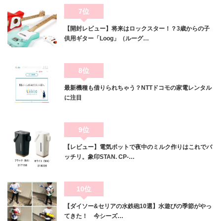
7位
【開封レビュー】将来はロックスター！？3歳からの子
供用ギター「Loog」（ルーグ…
8位
最新機種も借りられちゃう？NTTドコモの家電レンタル
に注目
9位
【レビュー】電気ポットで夜中のミルク作りはこれでバ
ッチリ。象印STAN. CP-…
10位
【ダイソー&セリアの水鉄砲10選】水遊びの季節がやっ
てきた！ 今シーズ…