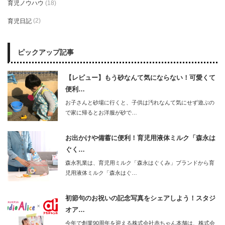
育児ノウハウ
(18)
育児日記
(2)
ピックアップ記事
【レビュー】もう砂なんて気にならない！可愛くて
便利…
お子さんと砂場に行くと、子供は汚れなんて気にせず遊ぶの
で家に帰るとお洋服が砂で…
お出かけや備蓄に便利！育児用液体ミルク「森永は
ぐく…
森永乳業は、育児用ミルク「森永はぐくみ」ブランドから育
児用液体ミルク「森永はぐ…
初節句のお祝いの記念写真をシェアしよう！スタジ
オア…
今年で創業90周年を迎える株式会社赤ちゃん本舗は、株式会