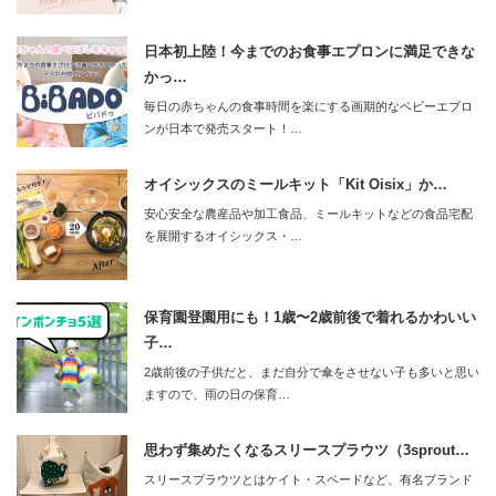
日本初上陸！今までのお食事エプロンに満足できな
かっ…
毎日の赤ちゃんの食事時間を楽にする画期的なベビーエプロ
ンが日本で発売スタート！…
オイシックスのミールキット「Kit Oisix」か…
安心安全な農産品や加工食品、ミールキットなどの食品宅配
を展開するオイシックス・…
保育園登園用にも！1歳〜2歳前後で着れるかわいい
子…
2歳前後の子供だと、まだ自分で傘をさせない子も多いと思い
ますので、雨の日の保育…
思わず集めたくなるスリースプラウツ（3sprout…
スリースプラウツとはケイト・スペードなど、有名ブランド