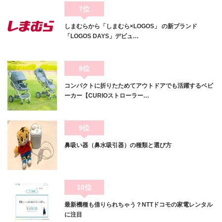
7位
しまむらから「しまむら×LOGOS」 の新ブランド
「LOGOS DAYS」デビュ…
8位
コンパクトに折りたためてアウトドアでも活躍するベビ
ーカー【CURIOストローラー…
9位
鼻吸い器（鼻水吸引器）の種類と選び方
10位
最新機種も借りられちゃう？NTTドコモの家電レンタル
に注目