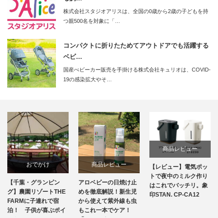
株式会社スタジオアリスは、全国の0歳から2歳の子どもを持
つ親500名を対象に「…
コンパクトに折りたためてアウトドアでも活躍する
ベビ…
国産べビーカー販売を手掛ける株式会社キュリオは、COVID-
19の感染拡大やそ…
商品レビュー
おでかけ
商品レビュー
【レビュー】電気ポッ
トで夜中のミルク作り
【千葉・グランピン
アロベビーの日焼け止
はこれでバッチリ。象
グ】農園リゾートTHE
めを徹底解説！新生児
印STAN. CP-CA12
FARMに子連れで宿
から使えて紫外線も虫
泊！ 子供が喜ぶポイ
もこれ一本でケア！