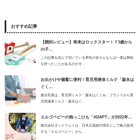
おすすめ記事
【開封レビュー】将来はロックスター！？3歳から
の子…
この記事を読んで頂いている男性の皆さんならば一度は興味
を持ったことがあるのがギ…
お出かけや備蓄に便利！育児用液体ミルク「森永は
ぐく…
森永乳業は、育児用ミルク「森永はぐくみ」ブランドから育
児用液体ミルク「森永はぐ…
エルゴベビーの抱っこひも「ADAPT」が2022年…
株式会社ダッドウェイは、日本正規総代理店として輸入販売
する『エルゴベビー』から…