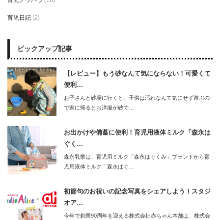
育児ノウハウ
(18)
育児日記
(2)
ピックアップ記事
【レビュー】もう砂なんて気にならない！可愛くて
便利…
お子さんと砂場に行くと、子供は汚れなんて気にせず遊ぶの
で家に帰るとお洋服が砂で…
お出かけや備蓄に便利！育児用液体ミルク「森永は
ぐく…
森永乳業は、育児用ミルク「森永はぐくみ」ブランドから育
児用液体ミルク「森永はぐ…
初節句のお祝いの記念写真をシェアしよう！スタジ
オア…
今年で創業90周年を迎える株式会社赤ちゃん本舗は、株式会