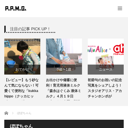
注目の記事 PICK UP！
おでかけ
0歳〜1歳
ニュース
【レビュー】もう砂な
お出かけや備蓄に便
初節句のお祝いの記念
商品レビュー
ニュース
んて気にならない！可
利！育児用液体ミルク
写真をシェアしよう！
愛くて便利な「kukka
「森永はぐくみ 液体ミ
スタジオアリス・アカ
hippo（クッカヒッ
育児グッズ
ルク」４月１９日
出産・育児情報
チャンホンポが
ポ）」のお砂…
（火）より全国で新発
Instagramキャンペ…
売 …
授乳・食事
ホーム
ぽぽちゃん
ぽぽちゃん