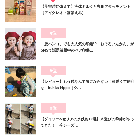
【災害時に備えて】液体ミルクと専用アタッチメント
（アイクレオ・ほほえみ）
4位
「脱ハンコ」でも大人気の印鑑!?「おそろいんかん」が
SNSで話題沸騰中のペア印鑑…
5位
【レビュー】もう砂なんて気にならない！可愛くて便利
な「kukka hippo（ク…
6位
【ダイソー&セリアの水鉄砲10選】水遊びの季節がやっ
てきた！ 今シーズ…