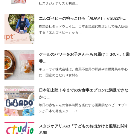
社スタジオアリスと初節…
エルゴベビーの抱っこひも「ADAPT」が2022年…
株式会社ダッドウェイは、日本正規総代理店として輸入販売
する『エルゴベビー』から…
ケールのパワーをお子さんへもお届け！ おいしく栄
養…
キューサイ株式会社は、農薬不使用の野菜や有機野菜を中心
に、国産のこだわり食材を…
日本初上陸！今までのお食事エプロンに満足できな
かっ…
毎日の赤ちゃんの食事時間を楽にする画期的なベビーエプロ
ンが日本で発売スタート！…
スタジオアリスの「子どものお出かけと服装に関す
る調…